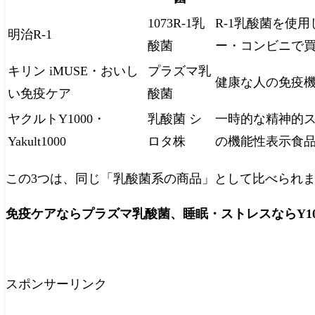
1073R-1乳
R-1乳酸菌を使
明治R-1
酸菌
ー・コンビニで
キリン iMUSE・おいし
プラズマ乳
健康な人の免疫
い免疫ケア
酸菌
ヤクルトY1000・
乳酸菌 シ
一時的な精神的
Yakult1000
ロタ株
の機能性表示食
この3つは、同じ「乳酸菌系の商品」として比べられ
免疫ケアならプラズマ乳酸菌、睡眠・ストレスならY100
スポンサーリンク