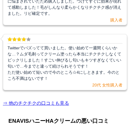
に悩まされていたため購入しました。つけてすぐに効果が現れ
て感動しました！毛がしんなり柔らかくなりチクチク感が消え
ました。リピ確定です。
購入者
Twitterでバズってて買いました。使い始めて一週間くらいか
な…？ムダ毛剃ってクリーム塗ったら本当にチクチクしなくて
ビックリしました！すごい伸びるし匂いもキツすぎなくていい
匂いで…今までと違って続けられそうです！
ただ使い始めて短いので今のところ☆4にしときます。今のと
ころ不満はないです！
20代 女性購入者
⇒ 他のチクチクの口コミも見る
ENAVISハニーHAクリームの悪い口コミ