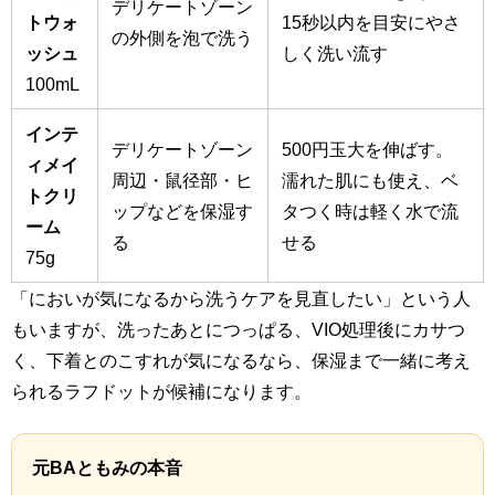
デリケートゾーン
トウォ
15秒以内を目安にやさ
の外側を泡で洗う
ッシュ
しく洗い流す
100mL
インテ
デリケートゾーン
500円玉大を伸ばす。
ィメイ
周辺・鼠径部・ヒ
濡れた肌にも使え、ベ
トクリ
ップなどを保湿す
タつく時は軽く水で流
ーム
る
せる
75g
「においが気になるから洗うケアを見直したい」という人
もいますが、洗ったあとにつっぱる、VIO処理後にカサつ
く、下着とのこすれが気になるなら、保湿まで一緒に考え
られるラフドットが候補になります。
元BAともみの本音