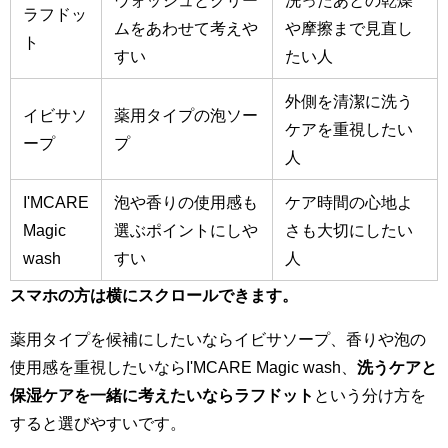
ラフドッ
ムをあわせて考えや
や摩擦まで見直し
ト
すい
たい人
外側を清潔に洗う
イビサソ
薬用タイプの泡ソー
ケアを重視したい
ープ
プ
人
I'MCARE
泡や香りの使用感も
ケア時間の心地よ
Magic
選ぶポイントにしや
さも大切にしたい
wash
すい
人
スマホの方は横にスクロールできます。
薬用タイプを候補にしたいならイビサソープ、香りや泡の
使用感を重視したいならI'MCARE Magic wash、
洗うケアと
保湿ケアを一緒に考えたいならラフドット
という分け方を
すると選びやすいです。