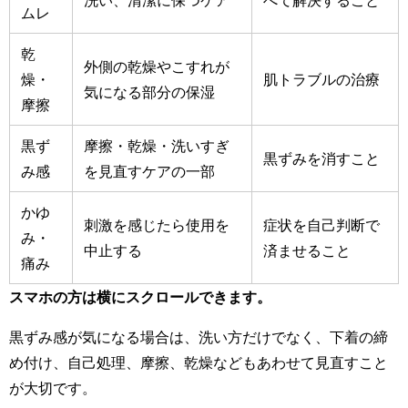
ムレ
乾
外側の乾燥やこすれが
燥・
肌トラブルの治療
気になる部分の保湿
摩擦
黒ず
摩擦・乾燥・洗いすぎ
黒ずみを消すこと
み感
を見直すケアの一部
かゆ
刺激を感じたら使用を
症状を自己判断で
み・
中止する
済ませること
痛み
スマホの方は横にスクロールできます。
黒ずみ感が気になる場合は、洗い方だけでなく、下着の締
め付け、自己処理、摩擦、乾燥などもあわせて見直すこと
が大切です。