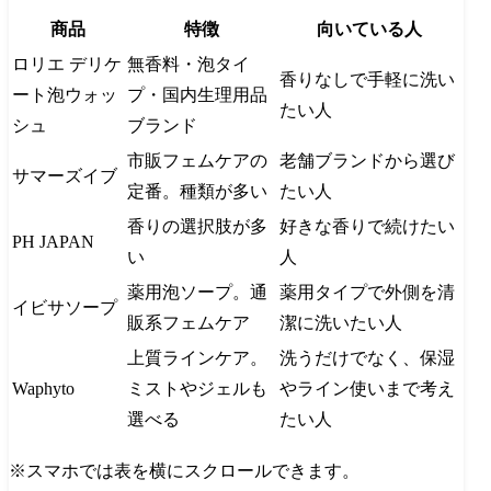
商品
特徴
向いている人
ロリエ デリケ
無香料・泡タイ
香りなしで手軽に洗い
ート泡ウォッ
プ・国内生理用品
たい人
シュ
ブランド
市販フェムケアの
老舗ブランドから選び
サマーズイブ
定番。種類が多い
たい人
香りの選択肢が多
好きな香りで続けたい
PH JAPAN
い
人
薬用泡ソープ。通
薬用タイプで外側を清
イビサソープ
販系フェムケア
潔に洗いたい人
上質ラインケア。
洗うだけでなく、保湿
Waphyto
ミストやジェルも
やライン使いまで考え
選べる
たい人
※スマホでは表を横にスクロールできます。