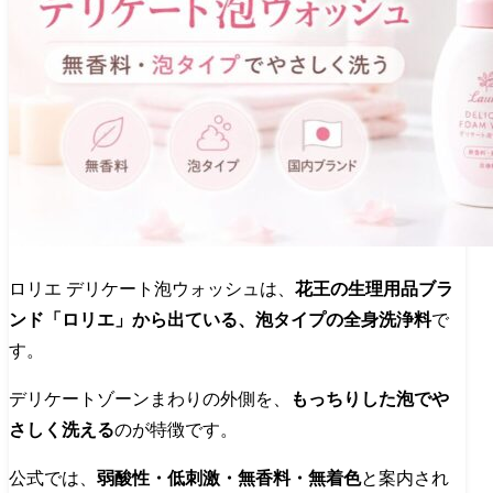
ロリエ デリケート泡ウォッシュは、
花王の生理用品ブラ
ンド「ロリエ」から出ている、泡タイプの全身洗浄料
で
す。
デリケートゾーンまわりの外側を、
もっちりした泡でや
さしく洗える
のが特徴です。
公式では、
弱酸性・低刺激・無香料・無着色
と案内され